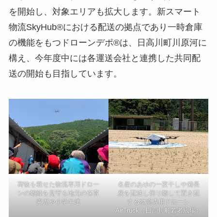
を開始し、対象エリアも拡大します。新スマート
物流SkyHub®における配送の拠点であり一時倉庫
の機能をもつドローンデポ®は、日高川町川原河に
構え、今年度中には各運送会社と連携した共同配
送の開始も目指しています。
荷物を載せた物流専用ドロー
名産のあゆの一夜干しや備長
ンの離陸を見守る地元の保育
炭を配送し切り離して置き配
園児や小学生達
する物流専用ドローン
AirTruck（日高川町若者広場）