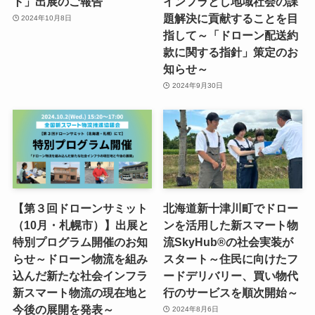
ト」出展のご報告
インフラとし地域社会の課
題解決に貢献することを目
2024年10月8日
指して～「ドローン配送約
款に関する指針」策定のお
知らせ～
2024年9月30日
【第３回ドローンサミット
北海道新十津川町でドロー
（10月・札幌市）】出展と
ンを活用した新スマート物
特別プログラム開催のお知
流SkyHub®の社会実装が
らせ～ドローン物流を組み
スタート～住民に向けたフ
込んだ新たな社会インフラ
ードデリバリー、買い物代
新スマート物流の現在地と
行のサービスを順次開始～
今後の展開を発表～
2024年8月6日